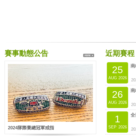
賽事動態公告
近期賽程
南
25
AUG
2026
2
南
26
AUG
2026
2
全
1
SEP
2026
2024隊際賽總冠軍戒指
2