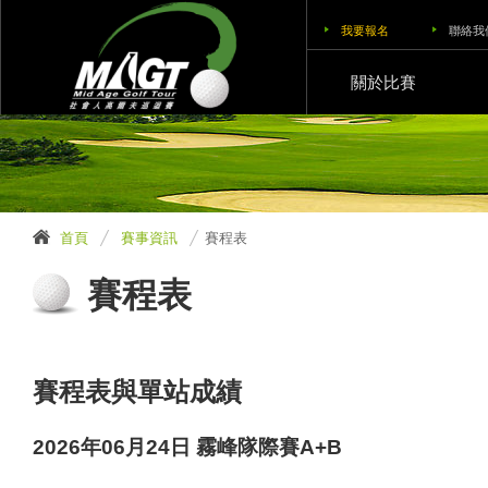
我要報名
聯絡我
關於比賽
首頁
賽事資訊
賽程表
賽程表
賽程表與單站成績
2026年06月24日 霧峰隊際賽A+B