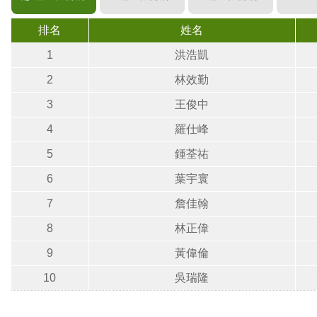
排名
姓名
1
洪浩凱
2
林效勤
3
王俊中
4
羅仕峰
5
鍾荃祐
6
葉宇寰
7
詹佳翰
8
林正偉
9
黃偉倫
10
吳瑞隆