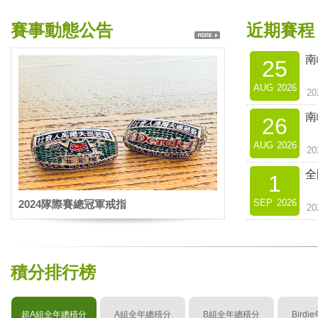
賽事動態公告
近期賽程
南
25
AUG
2026
2
南
26
AUG
2026
2
全
1
SEP
2026
2024隊際賽總冠軍戒指
2
積分排行榜
超A組全年總積分
A組全年總積分
B組全年總積分
Bird